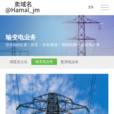
EN
输变电业务
首页
业务领域
智能电网
输变电业务
您当前的位置：
>
>
>
输变电业务
调度及云化
配用电业务